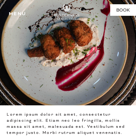
Skip
BOOK
to
Menu
content
Lorem ipsum dolor sit amet, consectetur
adipiscing elit. Etiam nec leo fringilla, mollis
massa sit amet, malesuada est. Vestibulum sed
tempor justo. Morbi rutrum aliquet venenatis.