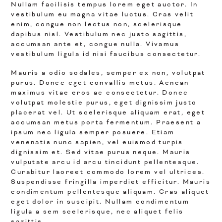
Nullam facilisis tempus lorem eget auctor. In
vestibulum eu magna vitae luctus. Cras velit
enim, congue non lectus non, scelerisque
dapibus nisl. Vestibulum nec justo sagittis,
accumsan ante et, congue nulla. Vivamus
vestibulum ligula id nisi faucibus consectetur.
Mauris a odio sodales, semper ex non, volutpat
purus. Donec eget convallis metus. Aenean
maximus vitae eros ac consectetur. Donec
volutpat molestie purus, eget dignissim justo
placerat vel. Ut scelerisque aliquam erat, eget
accumsan metus porta fermentum. Praesent a
ipsum nec ligula semper posuere. Etiam
venenatis nunc sapien, vel euismod turpis
dignissim et. Sed vitae purus neque. Mauris
vulputate arcu id arcu tincidunt pellentesque.
Curabitur laoreet commodo lorem vel ultrices.
Suspendisse fringilla imperdiet efficitur. Mauris
condimentum pellentesque aliquam. Cras aliquet
eget dolor in suscipit. Nullam condimentum
ligula a sem scelerisque, nec aliquet felis
sagittis.